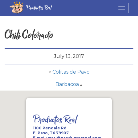
Productos Real
Toggle
navigat
Chili Colorado
July 13, 2017
«
Colitas de Pavo
Barbacoa
»
Productos Real
1100 Pendale Rd
El Paso, TX 79907
E-mail:
mari@productosreal.com