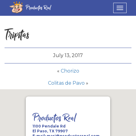
Productos Real
Toggle
navigat
Tripitas
July 13, 2017
«
Chorizo
Colitas de Pavo
»
Productos Real
1100 Pendale Rd
El Paso, TX 79907
E-mail:
mari@productosreal.com