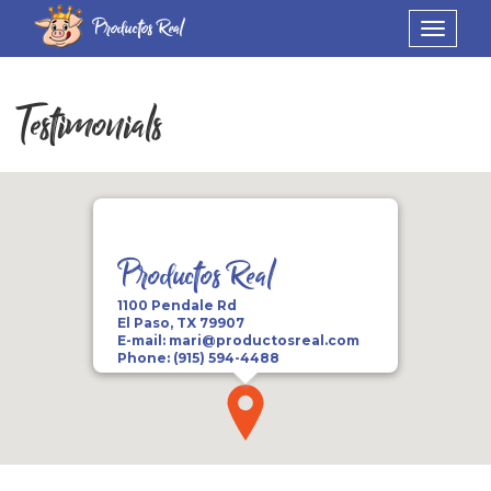
Productos Real
Toggle
navigat
Testimonials
Productos Real
1100 Pendale Rd
El Paso, TX 79907
E-mail:
mari@productosreal.com
Phone:
(915) 594-4488